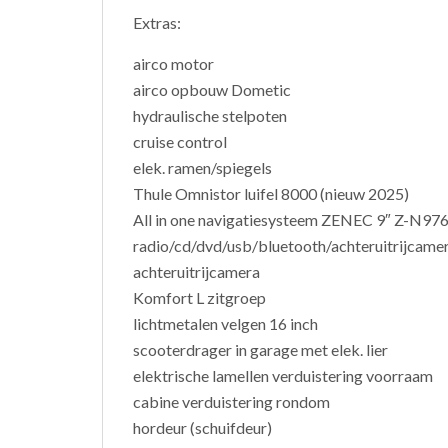
Extras:
airco motor
airco opbouw Dometic
hydraulische stelpoten
cruise control
elek. ramen/spiegels
Thule Omnistor luifel 8000 (nieuw 2025)
All in one navigatiesysteem ZENEC 9″ Z-N976
radio/cd/dvd/usb/bluetooth/achteruitrijcame
achteruitrijcamera
Komfort L zitgroep
lichtmetalen velgen 16 inch
scooterdrager in garage met elek. lier
elektrische lamellen verduistering voorraam
cabine verduistering rondom
hordeur (schuifdeur)