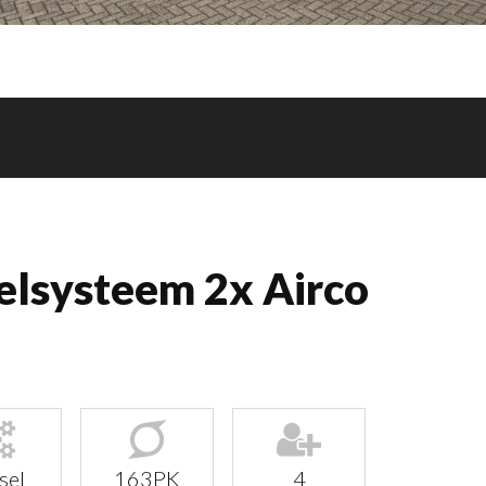
elsysteem 2x Airco
sel
163PK
4