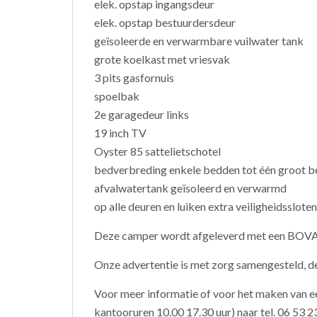
elek. opstap ingangsdeur
elek. opstap bestuurdersdeur
geïsoleerde en verwarmbare vuilwater tank
grote koelkast met vriesvak
3 pits gasfornuis
spoelbak
2e garagedeur links
19 inch TV
Oyster 85 sattelietschotel
bedverbreding enkele bedden tot één groot b
afvalwatertank geïsoleerd en verwarmd
op alle deuren en luiken extra veiligheidssloten
Deze camper wordt afgeleverd met een BOV
Onze advertentie is met zorg samengesteld, d
Voor meer informatie of voor het maken van ee
kantooruren 10.00 17.30 uur) naar tel. 06 53 2