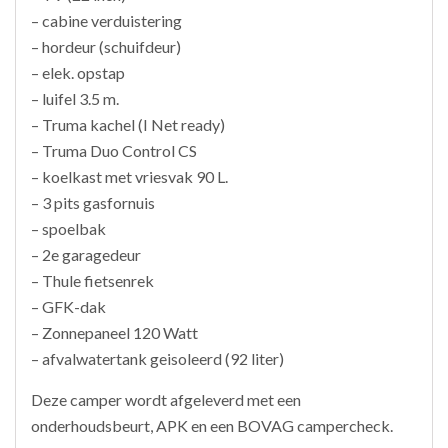
– cabine verduistering
– hordeur (schuifdeur)
– elek. opstap
– luifel 3.5 m.
– Truma kachel (I Net ready)
– Truma Duo Control CS
– koelkast met vriesvak 90 L.
– 3 pits gasfornuis
– spoelbak
– 2e garagedeur
– Thule fietsenrek
– GFK-dak
– Zonnepaneel 120 Watt
– afvalwatertank geisoleerd (92 liter)
Deze camper wordt afgeleverd met een
onderhoudsbeurt, APK en een BOVAG campercheck.