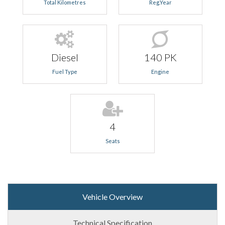
Total Kilometres
Reg.Year
Diesel
140 PK
Fuel Type
Engine
4
Seats
Vehicle Overview
Technical Specification