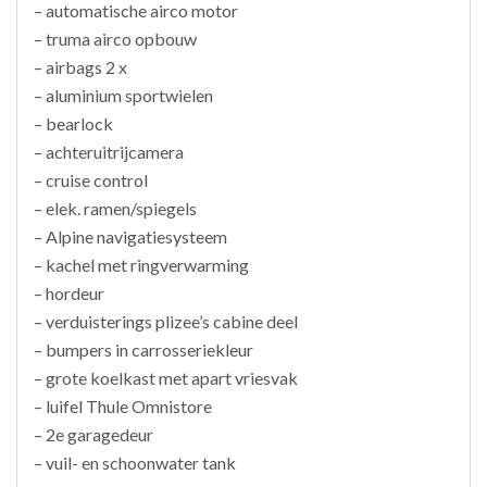
– automatische airco motor
– truma airco opbouw
– airbags 2 x
– aluminium sportwielen
– bearlock
– achteruitrijcamera
– cruise control
– elek. ramen/spiegels
– Alpine navigatiesysteem
– kachel met ringverwarming
– hordeur
– verduisterings plizee’s cabine deel
– bumpers in carrosseriekleur
– grote koelkast met apart vriesvak
– luifel Thule Omnistore
– 2e garagedeur
– vuil- en schoonwater tank