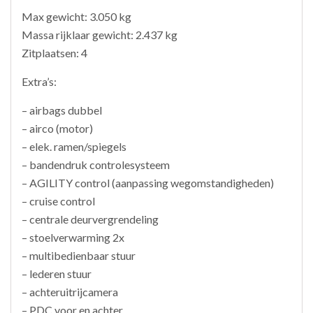
Max gewicht: 3.050 kg
Massa rijklaar gewicht: 2.437 kg
Zitplaatsen: 4
Extra’s:
– airbags dubbel
– airco (motor)
– elek. ramen/spiegels
– bandendruk controlesysteem
– AGILITY control (aanpassing wegomstandigheden)
– cruise control
– centrale deurvergrendeling
– stoelverwarming 2x
– multibedienbaar stuur
– lederen stuur
– achteruitrijcamera
– PDC voor en achter