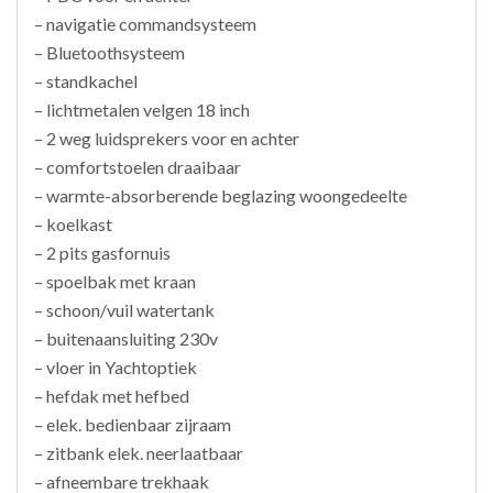
– navigatie commandsysteem
– Bluetoothsysteem
– standkachel
– lichtmetalen velgen 18 inch
– 2 weg luidsprekers voor en achter
– comfortstoelen draaibaar
– warmte-absorberende beglazing woongedeelte
– koelkast
– 2 pits gasfornuis
– spoelbak met kraan
– schoon/vuil watertank
– buitenaansluiting 230v
– vloer in Yachtoptiek
– hefdak met hefbed
– elek. bedienbaar zijraam
– zitbank elek. neerlaatbaar
– afneembare trekhaak