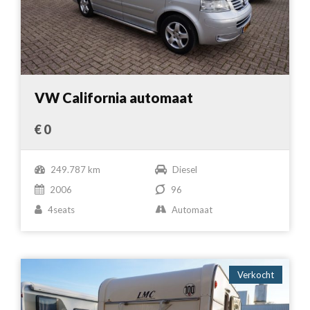
VW California automaat
€ 0
249.787 km
Diesel
2006
96
4seats
Automaat
Verkocht