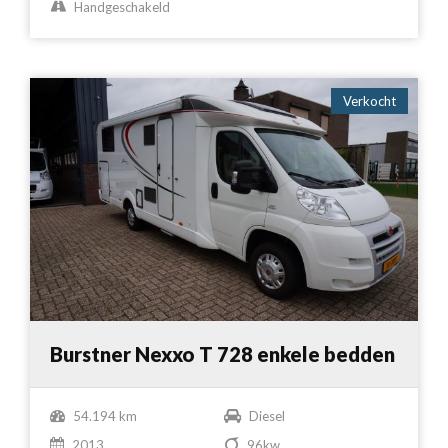
Handgeschakeld
Verkocht
Burstner Nexxo T 728 enkele bedden
54.194 km
Diesel
2013
96kw