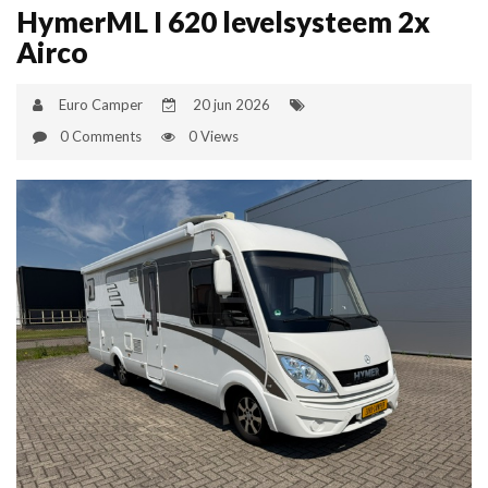
HymerML I 620 levelsysteem 2x
Airco
Euro Camper
20 jun 2026
0 Comments
0 Views