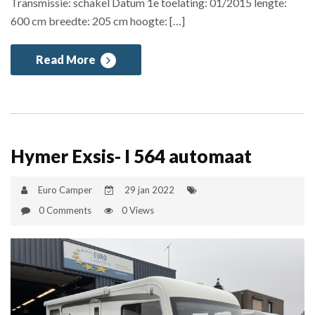
Transmissie: schakel Datum 1e toelating: 01/2015 lengte:
600 cm breedte: 205 cm hoogte: […]
Read More
Hymer Exsis- I 564 automaat
Euro Camper
29 jan 2022
0 Comments
0 Views